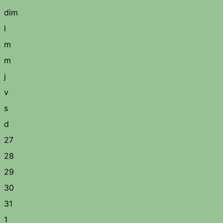
dim
l
m
m
j
v
s
d
27
28
29
30
31
1