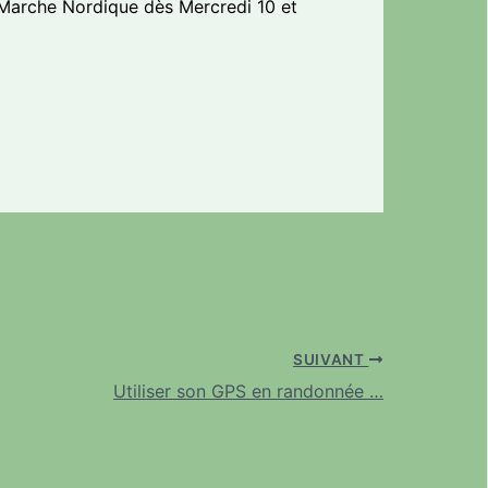
 Marche Nordique dès Mercredi 10 et
SUIVANT
Utiliser son GPS en randonnée …