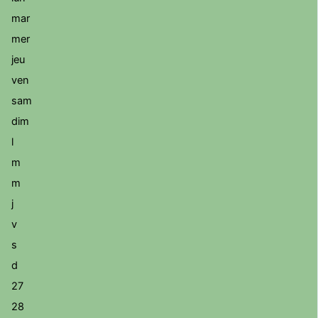
mar
mer
jeu
ven
sam
dim
l
m
m
j
v
s
d
27
28