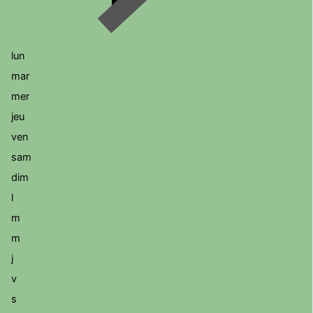
lun
mar
mer
jeu
ven
sam
dim
l
m
m
j
v
s