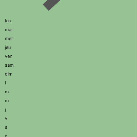
lun
mar
mer
jeu
ven
sam
dim
l
m
m
j
v
s
d