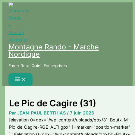
Aller
au
contenu
Montagne Rando - Marche
Nordique
Foyer Rural Quint-Fonsegrives
Le Pic de Cagire (31)
Par
JEAN-PAUL BERTHIAS
/
7 juin 2026
[elevation 0=gpx="/wp-content/uploads/gpx/31-Boutx-M-
Pic_de_Cagire-RGE_ALTI.gpx" 1=marker="position-marker"
]
")
[elevation 0=gpx="/wp-content/uploads/gpx/31-Boutx-