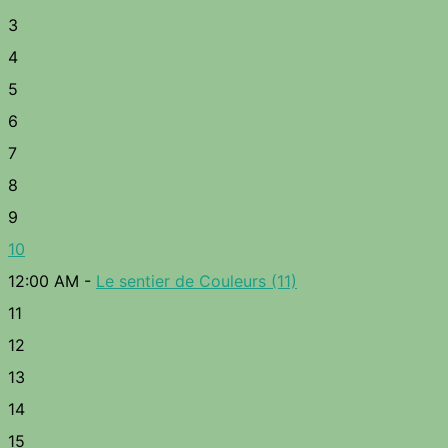
3
4
5
6
7
8
9
10
12:00 AM -
Le sentier de Couleurs (11)
11
12
13
14
15