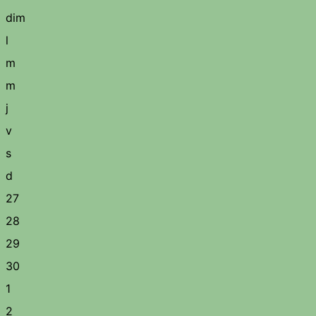
dim
l
m
m
j
v
s
d
27
28
29
30
1
2