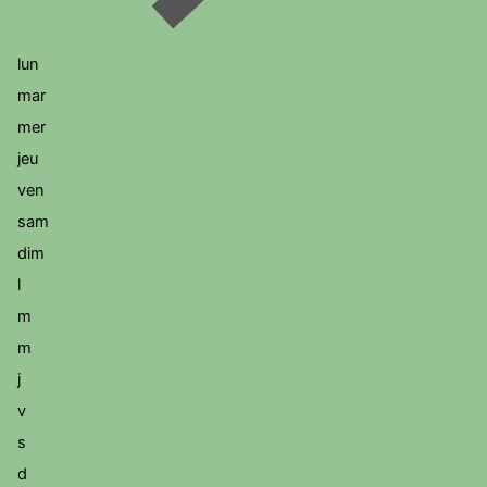
lun
mar
mer
jeu
ven
sam
dim
l
m
m
j
v
s
d