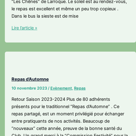
“Les Chênes” de Larroque. Le soleil est au rendez-vous,
le repas est excellent et même un peu trop copieux .
Dans le bus la sieste est de mise
De
Lire l’article »
Puycelsi
à
Larroque
–
Repas
de
Printemps
Repas d’Automne
10 novembre 2023
/
Evènement
,
Repas
Retour Saison 2023-2024 Plus de 80 adhérents
présents pour le traditionnel “Repas d’Automne” . Ce
repas partagé, est un moment privilégié pour échanger
entre pratiquants de nos activités. Beaucoup de
“nouveaux” cette année, preuve de la bonne santé du
Club. Un grand merci à la “Commission Festivité” pour la