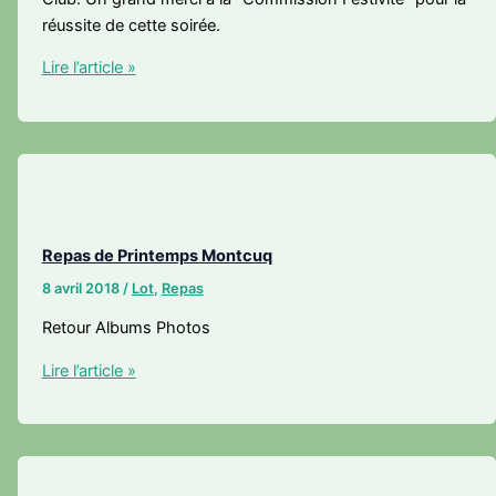
réussite de cette soirée.
Repas
Lire l’article »
d’Automne
Repas de Printemps Montcuq
8 avril 2018
/
Lot
,
Repas
Retour Albums Photos
Repas
Lire l’article »
de
Printemps
Montcuq